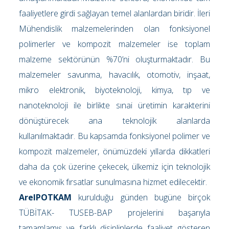
faaliyetlere girdi sağlayan temel alanlardan biridir. İleri
Mühendislik malzemelerinden olan fonksiyonel
polimerler ve kompozit malzemeler ise toplam
malzeme sektörünün %70’ni oluşturmaktadır. Bu
malzemeler savunma, havacılık, otomotiv, inşaat,
mikro elektronik, biyoteknoloji, kimya, tıp ve
nanoteknoloji ile birlikte sınai üretimin karakterini
dönüştürecek ana teknolojik alanlarda
kullanılmaktadır. Bu kapsamda fonksiyonel polimer ve
kompozit malzemeler, önümüzdeki yıllarda dikkatleri
daha da çok üzerine çekecek, ülkemiz için teknolojik
ve ekonomik fırsatlar sunulmasına hizmet edilecektir.
ArelPOTKAM
kurulduğu günden bugüne birçok
TÜBİTAK- TUSEB-BAP projelerini başarıyla
tamamlamış ve farklı disiplinlerde faaliyet gösteren