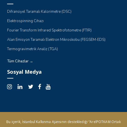
Difransiyel Taramalı Kalorimetre (DSC)
Elektrospinning Cihazı
Fourier Transform Infrared Spektrofotometre (FTIR)
Alan Emisyon Taramalı Elektron Mikroskobu (FEGSEM-EDS)
Termogravimetrik Analiz (TGA)
Tüm Cihazlar →
Sosyal Medya
Bu içerik, İstanbul Kalkınma Ajansının desteklediği “ArelPOTKAM Ortak