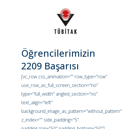
Öğrencilerimizin
2209 Başarısı
[vc_row css_animation="" row_type="row"
use_row_as_full_screen_section="no"
type="full_width" angled_section="no"
text_align="left"
background_image_as_pattern="without_pattern"
z_index="" side_padding="5"
padding_top="50" padding_bottom="50"]