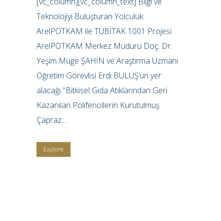
[vc_column][vc_column_text] Bilgi ve
Teknolojiyi Buluşturan Yolculuk:
ArelPOTKAM ile TÜBİTAK 1001 Projesi
ArelPOTKAM Merkez Müdürü Doç. Dr.
Yeşim Müge ŞAHİN ve Araştırma Uzmanı
Öğretim Görevlisi Erdi BULUŞ’un yer
alacağı "Bitkisel Gıda Atıklarından Geri
Kazanılan Polifenollerin Kurutulmuş
Çapraz...
Explore