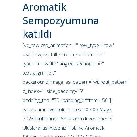
Aromatik
Sempozyumuna
katıldı
[vc_row css_animation="" row_type="row"
use_row_as_full_screen_section="no"
type="full_width" angled_section="no"
text_align="left"
background_image_as_pattern="without_pattern"
z_index="" side_padding="5"
padding_top="50" padding_bottom="50"]
[vc_column][vc_column_text] 03-05 Mayıs
2023 tarihlerinde Ankara’da düzenlenen 9.
Uluslararası Akdeniz Tıbbi ve Aromatik
Bitkiler Sempozyumu( MESMAP)’nda