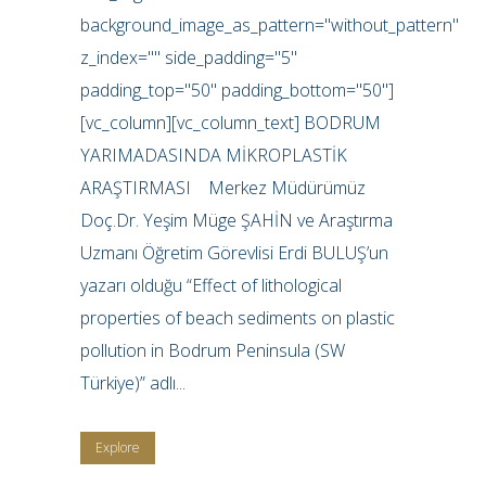
background_image_as_pattern="without_pattern"
z_index="" side_padding="5"
padding_top="50" padding_bottom="50"]
[vc_column][vc_column_text] BODRUM
YARIMADASINDA MİKROPLASTİK
ARAŞTIRMASI Merkez Müdürümüz
Doç.Dr. Yeşim Müge ŞAHİN ve Araştırma
Uzmanı Öğretim Görevlisi Erdi BULUŞ’un
yazarı olduğu “Effect of lithological
properties of beach sediments on plastic
pollution in Bodrum Peninsula (SW
Türkiye)” adlı...
Explore