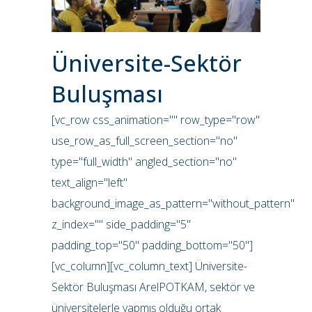
Üniversite-Sektör
Buluşması
[vc_row css_animation="" row_type="row"
use_row_as_full_screen_section="no"
type="full_width" angled_section="no"
text_align="left"
background_image_as_pattern="without_pattern"
z_index="" side_padding="5"
padding_top="50" padding_bottom="50"]
[vc_column][vc_column_text] Üniversite-
Sektör Buluşması ArelPOTKAM, sektör ve
üniversitelerle yapmış olduğu ortak