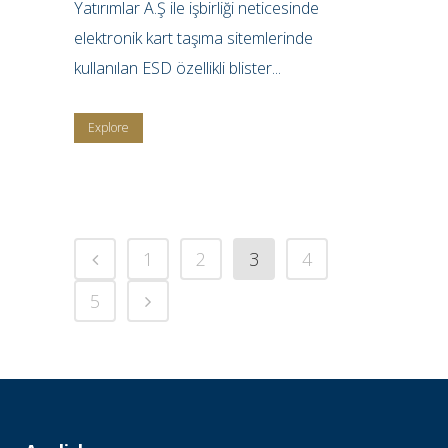
Yatırımlar A.Ş ile işbirliği neticesinde
elektronik kart taşıma sitemlerinde
kullanılan ESD özellikli blister...
Explore
1
2
3
4
5