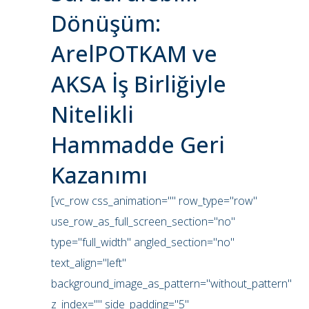
Dönüşüm:
ArelPOTKAM ve
AKSA İş Birliğiyle
Nitelikli
Hammadde Geri
Kazanımı
[vc_row css_animation="" row_type="row"
use_row_as_full_screen_section="no"
type="full_width" angled_section="no"
text_align="left"
background_image_as_pattern="without_pattern"
z_index="" side_padding="5"